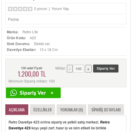
0 yorum
|
Yorum Yap
Paylaş
Marka:
Retro Life
Ürün Kodu:
423
Stok Durumu:
Stokta var
Davetiye Ebatları
13 x 18 Cm
100 adet Fiyatı:
Miktar:
1.200,00 TL
Minimum Sipariş miktarı: 100
AÇIKLAMA
ÖZELLIKLER
YORUMLAR (0)
SIPARIŞ DETAYLARI
Retro Davetiye 423 online sipariş ve yetkili satış merkezi.
Retro
Davetiye 423
koyu yeşil zarf, hasır ip ve isim etiketi ile birlikte