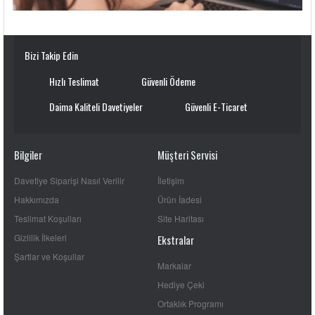
Bizi Takip Edin
Hızlı Teslimat
Güvenli Ödeme
Daima Kaliteli Davetiyeler
Güvenli E-Ticaret
Bilgiler
Müşteri Servisi
Davetiye Siparişi Nasıl Verilir
İletişim
Hakkımızda
Ürün İadesi
Teslimat Koşulları
Site Haritası
Gizlilik İlkeleri
Ekstralar
Şartlar ve Koşullar
Markalar
Hediye Çeki
Ortaklık Programı