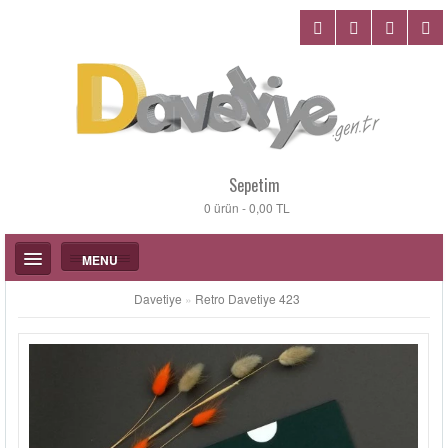
Sepetim
0 ürün - 0,00 TL
MENU
Davetiye
»
Retro Davetiye 423
DÜĞÜN DAVETIYELERI
KATALOGLAR