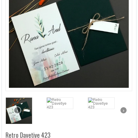
LÜKS DAVETIYELER
NIKAH ŞEKERLERI
SIKÇA SORULANLAR
DAVETIYE SÖZLERI
BLOG
İLETIŞIM
‹
›
Retro Davetiye 423