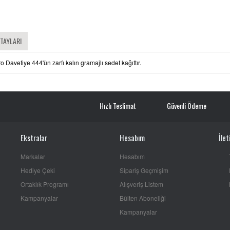
ETAYLARI
ro Davetiye 444'ün zarfı kalın gramajlı sedef kağıttır.
Hızlı Teslimat
Güvenli Ödeme
Ekstralar
Hesabım
İlet
Markalar
Hesabım
Hediye Çeki
Sipariş Geçmişim
Ortaklık Programı
Alışveriş Listem
Kampanyalar
Bülten Aboneliği
Kampanyalar