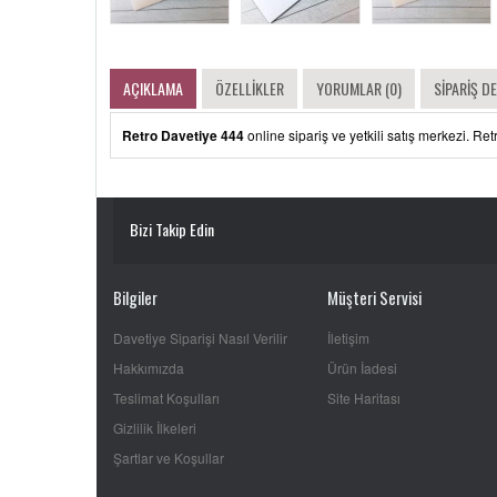
AÇIKLAMA
ÖZELLIKLER
YORUMLAR (0)
SIPARIŞ D
Retro Davetiye 444
online sipariş ve yetkili satış merkezi. Ret
Bizi Takip Edin
Bilgiler
Müşteri Servisi
Davetiye Siparişi Nasıl Verilir
İletişim
Hakkımızda
Ürün İadesi
Teslimat Koşulları
Site Haritası
Gizlilik İlkeleri
Şartlar ve Koşullar