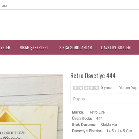
irası
IYELER
NIKAH ŞEKERLERI
SIKÇA SORULANLAR
DAVETIYE SÖZLERI
Retro Davetiye 444
0 yorum
|
Yorum Yap
Paylaş
Marka:
Retro Life
Ürün Kodu:
444
Stok Durumu:
Stokta var
Davetiye Ebatları
14.5 x 14.5 Cm