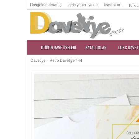
Hoşgeldin ziyaretçi
giriş yapın
ya da
kayıt olun
.
Türk L
DÜĞÜN DAVETIYELERI
KATALOGLAR
LÜKS DAVET
Davetiye
»
Retro Davetiye 444