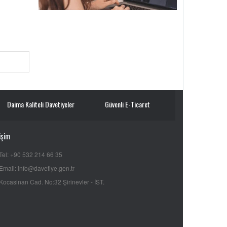
Daima Kaliteli Davetiyeler
Güvenli E-Ticaret
işim
Tel: +90 532 214 66 35
Email: info@davetiye.gen.tr
Kocasinan Cad. No:32 Şirinevler - İST.