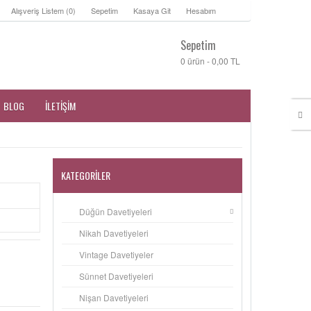
Alışveriş Listem (0)
Sepetim
Kasaya Git
Hesabım
Sepetim
0 ürün - 0,00 TL
BLOG
İLETIŞIM
KATEGORILER
Düğün Davetiyeleri
Nikah Davetiyeleri
Vintage Davetiyeler
Sünnet Davetiyeleri
Nişan Davetiyeleri