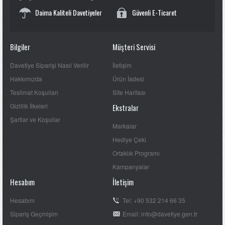
Daima Kaliteli Davetiyeler
Güvenli E-Ticaret
Bilgiler
Müşteri Servisi
Davetiye Siparişi Nasıl Verilir
İletişim
Hakkımızda
Ürün İadesi
Teslimat Koşulları
Site Haritası
Gizlilik İlkeleri
Ekstralar
Şartlar ve Koşullar
Markalar
Hediye Çeki
Ortaklık Programı
Kampanyalar
Hesabım
İletişim
Hesabım
Tel: +90 532 214 66 35
Sipariş Geçmişim
Email: info@davetiye.gen.tr