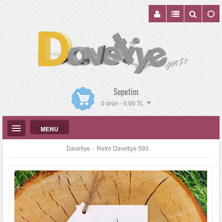
Sepetim
0 ürün - 0,00 TL
MENU
Davetiye
»
Retro Davetiye 593
DÜĞÜN DAVETIYELERI
KATALOGLAR