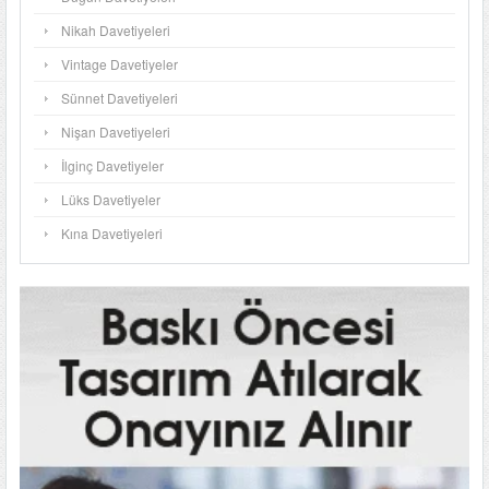
Nikah Davetiyeleri
Vintage Davetiyeler
Sünnet Davetiyeleri
Nişan Davetiyeleri
İlginç Davetiyeler
Lüks Davetiyeler
Kına Davetiyeleri