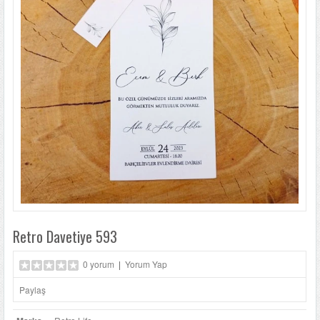
LÜKS DAVETIYELER
NIKAH ŞEKERLERI
SIKÇA SORULANLAR
DAVETIYE SÖZLERI
BLOG
İLETIŞIM
Retro Davetiye 593
0 yorum
|
Yorum Yap
Paylaş