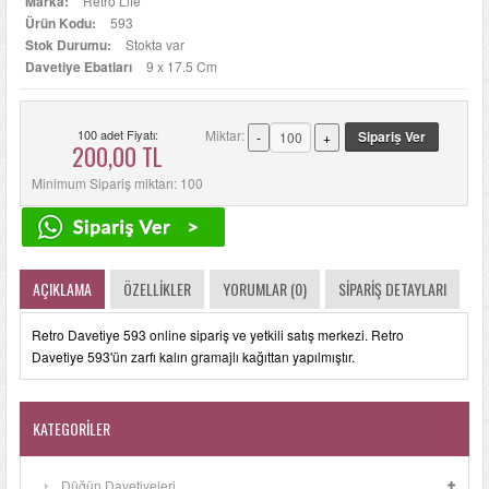
Marka:
Retro Life
Ürün Kodu:
593
Stok Durumu:
Stokta var
Davetiye Ebatları
9 x 17.5 Cm
100 adet Fiyatı:
Miktar:
200,00 TL
Minimum Sipariş miktarı: 100
AÇIKLAMA
ÖZELLIKLER
YORUMLAR (0)
SIPARIŞ DETAYLARI
Retro Davetiye 593 online sipariş ve yetkili satış merkezi. Retro
Davetiye 593'ün zarfı kalın gramajlı kağıttan yapılmıştır.
KATEGORILER
Düğün Davetiyeleri