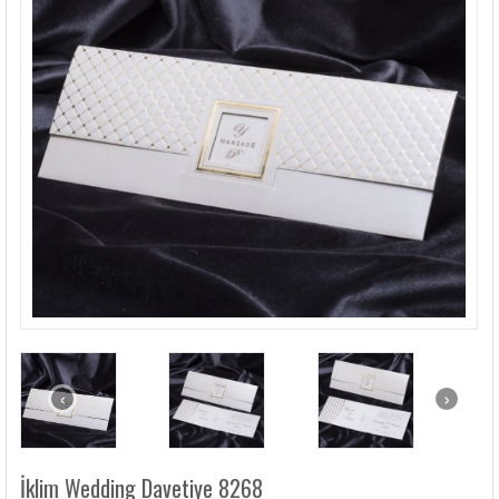
LÜKS DAVETIYELER
NIKAH ŞEKERLERI
SIKÇA SORULANLAR
DAVETIYE SÖZLERI
BLOG
İLETIŞIM
‹
›
İklim Wedding Davetiye 8268