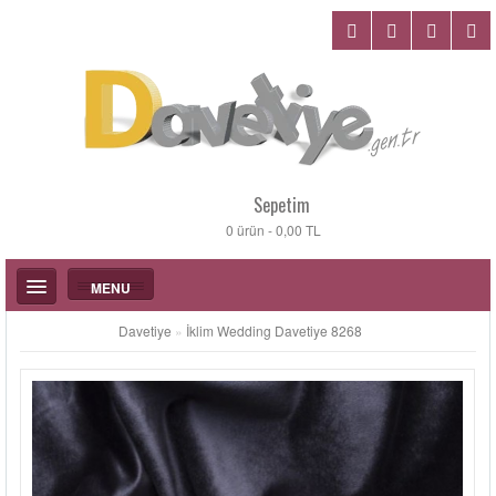
Sepetim
0 ürün - 0,00 TL
MENU
Davetiye
»
İklim Wedding Davetiye 8268
DÜĞÜN DAVETIYELERI
KATALOGLAR