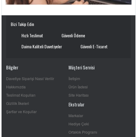
Bizi Takip Edin
Hızlı Teslimat
Güvenli Ödeme
Daima Kaliteli Davetiyeler
Güvenli E-Ticaret
Bilgiler
Müşteri Servisi
Davetiye Siparişi Nasıl Verilir
İletişim
Hakkımızda
Ürün İadesi
Teslimat Koşulları
Site Haritası
Gizlilik İlkeleri
Ekstralar
Şartlar ve Koşullar
Markalar
Hediye Çeki
Ortaklık Programı