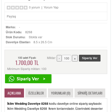
0 yorum
|
Yorum Yap
Paylaş
Marka:
-
Ürün Kodu:
8268
Stok Durumu:
Stokta var
Davetiye Ebatları
8.5 x 26.5 Cm
100 adet Fiyatı:
Miktar:
1.700,00 TL
Minimum Sipariş miktarı: 100
AÇIKLAMA
ÖZELLIKLER
YORUMLAR (0)
SIPARIŞ DETAYLARI
İklim Wedding Davetiye 8268
kodlu davetiye online sipariş sayfasıdır.
İklim Wedding Davetiye 8268 fkrem tonlarındadır. Üzerindeki desenler