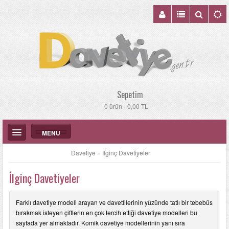
Sepetim
0 ürün - 0,00 TL
MENU
Davetiye
»
İlginç Davetiyeler
İlginç Davetiyeler
DÜĞÜN DAVETIYELERI
Farklı davetiye modeli arayan ve davetlilerinin yüzünde tatlı bir tebebüs
bırakmak isteyen çiftlerin en çok tercih ettiği davetiye modelleri bu
KATALOGLAR
sayfada yer almaktadır. Komik davetiye modellerinin yanı sıra