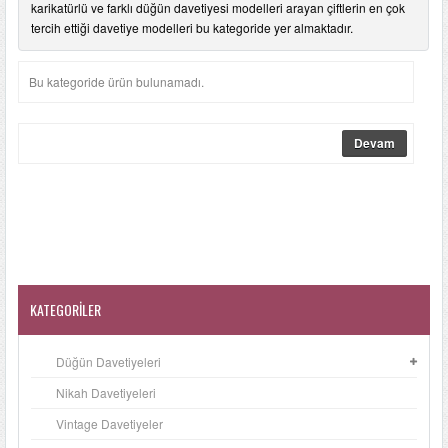
karikatürlü ve farklı düğün davetiyesi modelleri arayan çiftlerin en çok
LÜKS DAVETIYELER
tercih ettiği davetiye modelleri bu kategoride yer almaktadır.
NIKAH ŞEKERLERI
Bu kategoride ürün bulunamadı.
SIKÇA SORULANLAR
Devam
DAVETIYE SÖZLERI
BLOG
İLETIŞIM
KATEGORILER
Düğün Davetiyeleri
Nikah Davetiyeleri
Vintage Davetiyeler