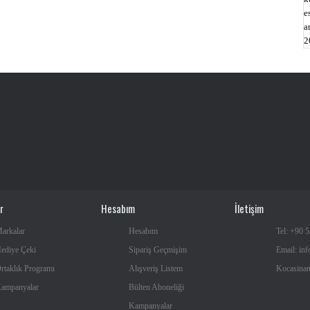
e
a
2
r
Hesabım
İletişim
arkalar
Hesabım
Tel: +90 
ediye Çeki
Sipariş Geçmişim
Email: inf
rtaklık Programı
Alışveriş Listem
Kocasinan 
ampanyalar
Bülten Aboneliği
Kampanyalar