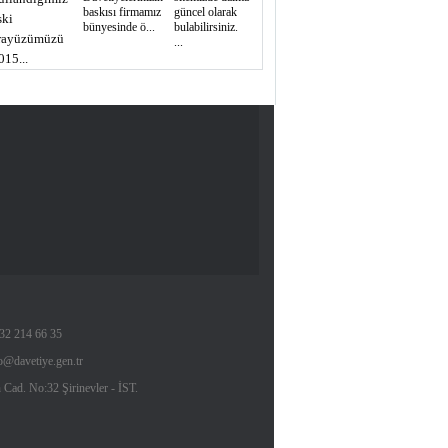
baskısı firmamız
güncel olarak
ski
bünyesinde ö...
bulabilirsiniz.
rayüzümüzü
...
015...
532 214 66 35
o@davetiye.gen.tr
Cad. No:32 Şirinevler - İST.