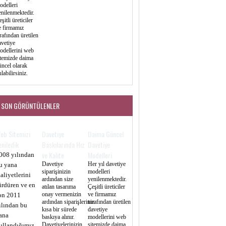
odelleri
enilenmektedir.
şitli üreticiler
e firmamız
rafından üretilen
avetiye
odellerini web
itemizde daima
üncel olarak
labilirsiniz.
SON GÖRÜNTÜLENLER
eb Sitemizi
Davetiye
Daima Güncel
eniledik
Baskılarında Hız
Davetiye
ve Kalite
Modelleri
008 yılından
Davetiye
Her yıl davetiye
u yana
siparişinizin
modelleri
aaliyetlerini
ardından size
yenilenmektedir.
ürdüren ve en
atılan tasarıma
Çeşitli üreticiler
onay vermenizin
ve firmamız
on 2011
ardından siparişleriniz
tarafından üretilen
ılından bu
kısa bir sürede
davetiye
ana
baskıya alınır.
modellerini web
Davetiyelerinizin
sitemizde daima
ullandığımız