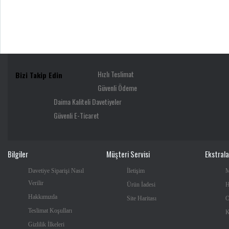
Hızlı Teslimat
Bizi Takip Edin
Güvenli Ödeme
Daima Kaliteli Davetiyeler
Güvenli E-Ticaret
Bilgiler
Müşteri Servisi
Ekstrala
Davetiye Siparişi Nasıl
İletişim
M
Verilir
Ürün İadesi
H
Hakkımızda
Site Haritası
O
Teslimat Koşulları
K
Gizlilik İlkeleri