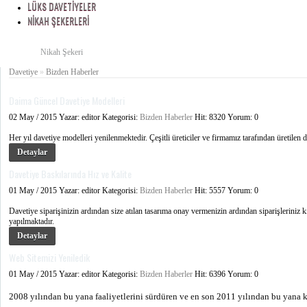
LÜKS DAVETIYELER
NIKAH ŞEKERLERI
Nikah Şekeri
Davetiye
SIKÇA SORULANLAR
»
Bizden Haberler
DAVETIYE SÖZLERI
Daima Güncel Davetiye Modelleri
BLOG
İLETIŞIM
02
May
/
2015
Yazar:
editor
Kategorisi:
Bizden Haberler
Hit:
8320
Yorum:
0
Her yıl davetiye modelleri yenilenmektedir. Çeşitli üreticiler ve firmamız tarafından üretilen
Detaylar
Davetiye Baskılarında Hız ve Kalite
01
May
/
2015
Yazar:
editor
Kategorisi:
Bizden Haberler
Hit:
5557
Yorum:
0
Davetiye siparişinizin ardından size atılan tasarıma onay vermenizin ardından siparişleriniz k
yapılmaktadır.
Detaylar
Web Sitemizi Yeniledik
01
May
/
2015
Yazar:
editor
Kategorisi:
Bizden Haberler
Hit:
6396
Yorum:
0
2008 yılından bu yana faaliyetlerini sürdüren ve en son 2011 yılından bu yana 