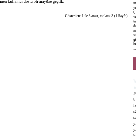
amen kullanıcı dostu bir arayüze geçtik.
m
y
Çe
Gösterilen: 1 ile 3 arası, toplam: 3 (1 Sayfa)
v
ta
d
m
s
g
bu
...
W
Y
2
b
f
s
s
y
y
k