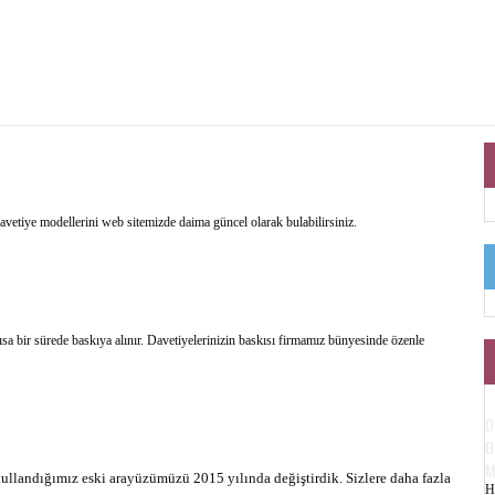
 davetiye modellerini web sitemizde daima güncel olarak bulabilirsiniz.
ısa bir sürede baskıya alınır. Davetiyelerinizin baskısı firmamız bünyesinde özenle
D
D
M
kullandığımız eski arayüzümüzü 2015 yılında değiştirdik. Sizlere daha fazla
H