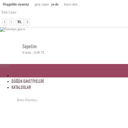
Hoşgeldin ziyaretçi
giriş yapın
ya da
kayıt olun
.
Türk Lirası
€
£
TL
$
Sepetim
0 ürün - 0,00 TL
MENU
DÜĞÜN DAVETIYELERI
KATALOGLAR
Retro Davetiye