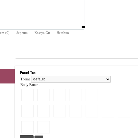
tem (0)
Sepetim
Kasaya Git
Hesabım
Panel Tool
Theme
Body Pattern