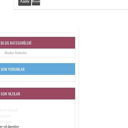
Apply
Reset
BLOG KATEGORILERI
Bizden Haberler
SON YORUMLAR
SON YAZILAR
aima Güncel
avetiye
odelleri
er yıl davetiye