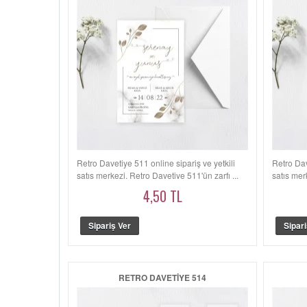
Retro Davetiye 511 online sipariş ve yetkili
Retro Dav
satış merkezi. Retro Davetiye 511'ün zarfı ...
satış mer
4,50 TL
RETRO DAVETIYE 514