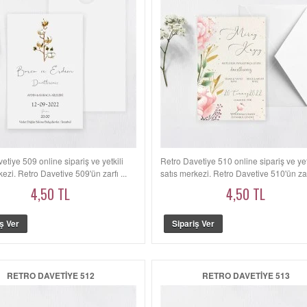
etiye 509 online sipariş ve yetkili
Retro Davetiye 510 online sipariş ve yet
kezi. Retro Davetiye 509'ün zarfı ...
satış merkezi. Retro Davetiye 510'ün zarf
4,50 TL
4,50 TL
RETRO DAVETIYE 512
RETRO DAVETIYE 513