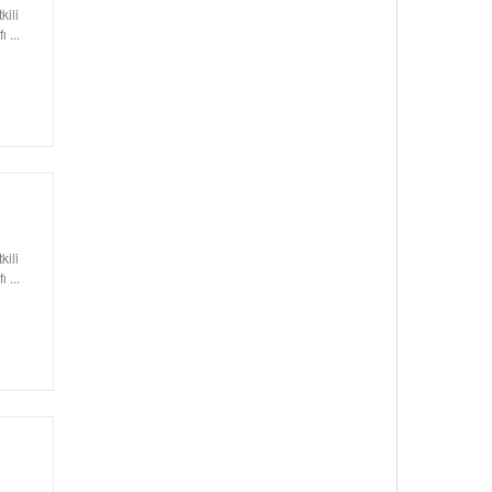
kili
 ...
kili
 ...