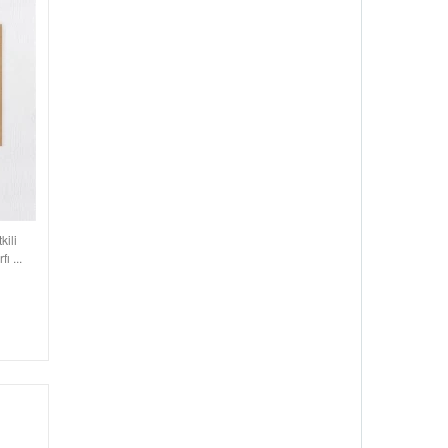
kili
ı ...