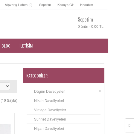
Alışveriş Listem (0)
Sepetim
Kasaya Git
Hesabım
Sepetim
0 ürün - 0,00 TL
BLOG
İLETIŞIM
KATEGORILER
Düğün Davetiyeleri
 (10 Sayfa)
Nikah Davetiyeleri
Vintage Davetiyeler
Sünnet Davetiyeleri
Nişan Davetiyeleri