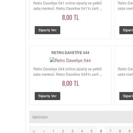
Retro Davetiye 541 online sipariş ve yetkili
Retro Dav
satış merkezi. Retro Davetiye 541'in zarfı ...
satış merk
8,00 TL
RETRO DAVETIYE 544
Retro Davetiye 544 online sipariş ve yetkili
Retro Dav
satış merkezi. Retro Davetiye 544'in zarfı ...
satış mer
8,00 TL
Görünüm:
|<
<
1
2
3
4
5
6
7
8
9