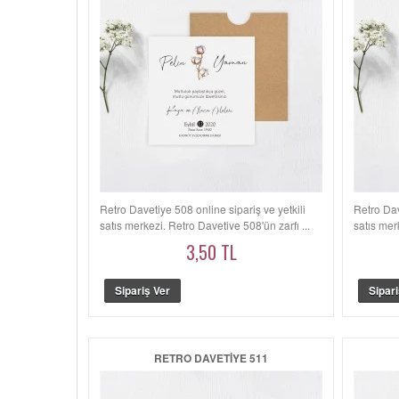
Retro Davetiye 508 online sipariş ve yetkili
Retro Dav
satış merkezi. Retro Davetiye 508'ün zarfı ...
satış mer
3,50 TL
RETRO DAVETIYE 511