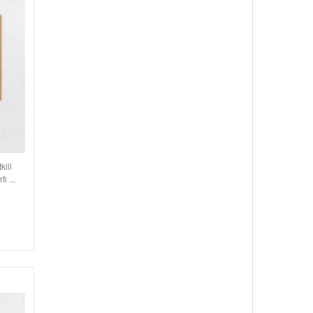
kili
ı ...