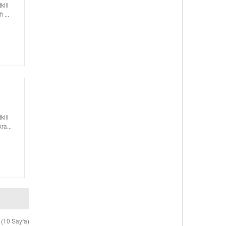
kili
 ...
kili
ra...
 (10 Sayfa)