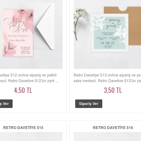
etiye 512 online sipariş ve yetkili
Retro Davetiye 513 online sipariş ve yet
kezi. Retro Davetiye 512'ün zarfı ...
satış merkezi. Retro Davetiye 513'ün zarf
4,50 TL
3,50 TL
RETRO DAVETIYE 515
RETRO DAVETIYE 516