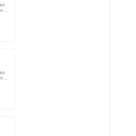
kili
ı ...
kili
ı ...