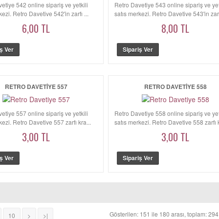
etiye 542 online sipariş ve yetkili
Retro Davetiye 543 online sipariş ve yet
ezi. Retro Davetiye 542'in zarfı ...
satış merkezi. Retro Davetiye 543'in zarfı
6,00 TL
8,00 TL
RETRO DAVETIYE 557
RETRO DAVETIYE 558
etiye 557 online sipariş ve yetkili
Retro Davetiye 558 online sipariş ve yet
kezi. Retro Davetiye 557 zarfı kra...
satış merkezi. Retro Davetiye 558 zarfı k
3,00 TL
3,00 TL
Gösterilen: 151 ile 180 arası, toplam: 294
10
>
>|