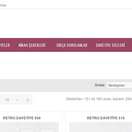
irası
IYELER
NIKAH ŞEKERLERI
SIKÇA SORULANLAR
DAVETIYE SÖZLERI
Sırala:
Gösterilen: 151 ile 180 arası, toplam: 294
10
>
>|
RETRO DAVETIYE 509
RETRO DAVETIYE 510