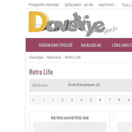
Hoşgeldin ziyaretçi
giriş yapın
ya da
kayıt olun
.
Türk L
DÜĞÜN DAVETIYELERI
KATALOGLAR
LÜKS DAVET
Davetiye
»
Markalar
»
Retro Life
Retro Life
Ürün Karşılaştır (0)
Görünüm:
|<
<
1
2
3
4
5
6
7
8
9
RETRO DAVETIYE 508