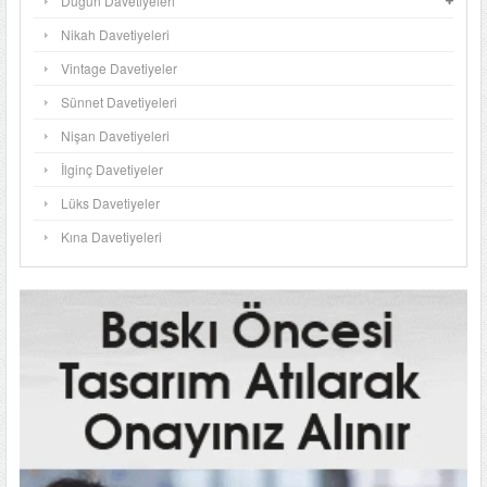
Düğün Davetiyeleri
Nikah Davetiyeleri
Vintage Davetiyeler
Sünnet Davetiyeleri
Nişan Davetiyeleri
İlginç Davetiyeler
Lüks Davetiyeler
Kına Davetiyeleri