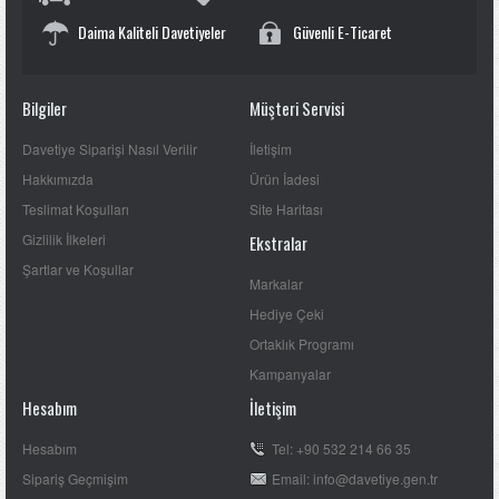
Daima Kaliteli Davetiyeler
Güvenli E-Ticaret
Bilgiler
Müşteri Servisi
Davetiye Siparişi Nasıl Verilir
İletişim
Hakkımızda
Ürün İadesi
Teslimat Koşulları
Site Haritası
Gizlilik İlkeleri
Ekstralar
Şartlar ve Koşullar
Markalar
Hediye Çeki
Ortaklık Programı
Kampanyalar
Hesabım
İletişim
Hesabım
Tel: +90 532 214 66 35
Sipariş Geçmişim
Email: info@davetiye.gen.tr