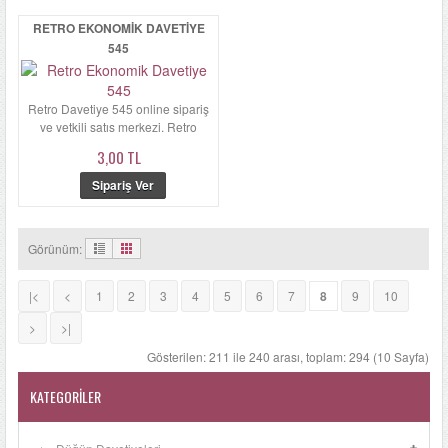
RETRO EKONOMIK DAVETIYE
545
Retro Davetiye 545 online sipariş
ve yetkili satış merkezi. Retro
Davetiye 545ün zarfı kal...
3,00 TL
Görünüm:
|<
<
1
2
3
4
5
6
7
8
9
10
>
>|
Gösterilen: 211 ile 240 arası, toplam: 294 (10 Sayfa)
KATEGORILER