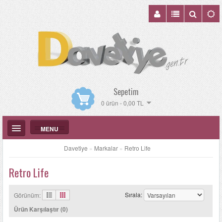
Sepetim
0 ürün - 0,00 TL
MENU
Davetiye
»
Markalar
»
Retro Life
Retro Life
DÜĞÜN DAVETIYELERI
Sırala:
Görünüm:
KATALOGLAR
Ürün Karşılaştır (0)