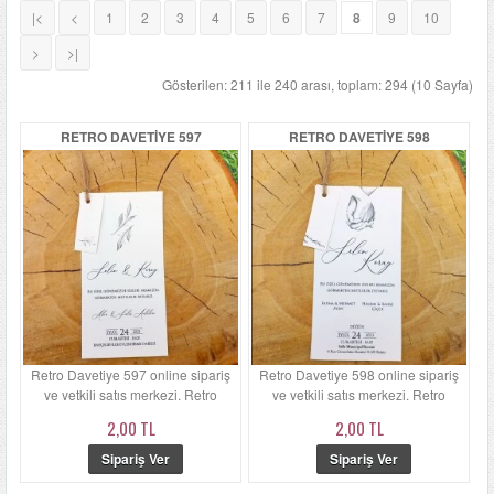
|<
<
1
2
3
4
5
6
7
8
9
10
LÜKS DAVETIYELER
>
>|
NIKAH ŞEKERLERI
Gösterilen: 211 ile 240 arası, toplam: 294 (10 Sayfa)
RETRO DAVETIYE 597
RETRO DAVETIYE 598
SIKÇA SORULANLAR
DAVETIYE SÖZLERI
BLOG
İLETIŞIM
Retro Davetiye 597 online sipariş
Retro Davetiye 598 online sipariş
ve yetkili satış merkezi. Retro
ve yetkili satış merkezi. Retro
Davetiye 597'ün zarfı ...
Davetiye 598'ün zarfı ...
2,00 TL
2,00 TL