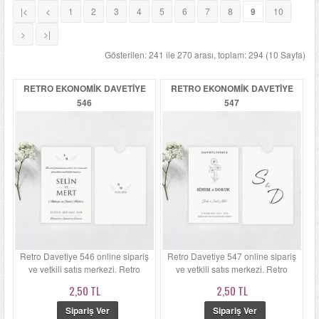
|<
<
1
2
3
4
5
6
7
8
9
10
LÜKS DAVETIYELER
>
>|
NIKAH ŞEKERLERI
Gösterilen: 241 ile 270 arası, toplam: 294 (10 Sayfa)
RETRO EKONOMIK DAVETIYE
RETRO EKONOMIK DAVETIYE
SIKÇA SORULANLAR
546
547
DAVETIYE SÖZLERI
BLOG
İLETIŞIM
Retro Davetiye 546 online sipariş
Retro Davetiye 547 online sipariş
ve yetkili satış merkezi. Retro
ve yetkili satış merkezi. Retro
Davetiye 546'ün zarfı ka...
Davetiye 547'ün zarfı ka...
2,50 TL
2,50 TL