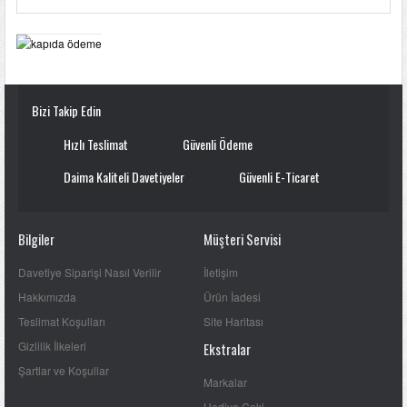
Bizi Takip Edin
Hızlı Teslimat
Güvenli Ödeme
Daima Kaliteli Davetiyeler
Güvenli E-Ticaret
Bilgiler
Müşteri Servisi
Davetiye Siparişi Nasıl Verilir
İletişim
Hakkımızda
Ürün İadesi
Teslimat Koşulları
Site Haritası
Gizlilik İlkeleri
Ekstralar
Şartlar ve Koşullar
Markalar
Hediye Çeki