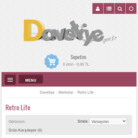
Sepetim
0 ürün - 0,00 TL
MENU
Davetiye
»
Markalar
»
Retro Life
Retro Life
DÜĞÜN DAVETIYELERI
Sırala:
Görünüm:
KATALOGLAR
Ürün Karşılaştır (0)