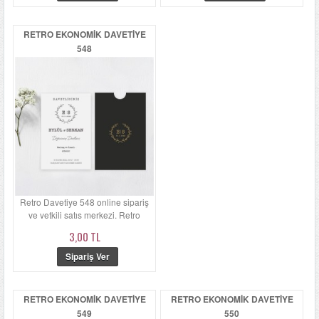
RETRO EKONOMIK DAVETIYE
548
Retro Davetiye 548 online sipariş
ve yetkili satış merkezi. Retro
Davetiye 548'in zarfı ka...
3,00 TL
RETRO EKONOMIK DAVETIYE
RETRO EKONOMIK DAVETIYE
549
550