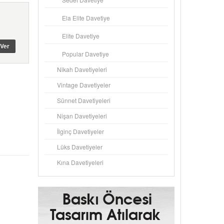
Ela Elite Davetiye
Elite Davetiye
Popular Davetiye
Nikah Davetiyeleri
Vintage Davetiyeler
Sünnet Davetiyeleri
Nişan Davetiyeleri
İlginç Davetiyeler
Lüks Davetiyeler
Kına Davetiyeleri