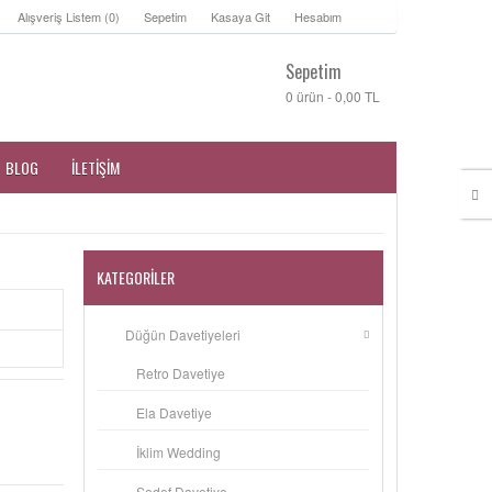
Alışveriş Listem (0)
Sepetim
Kasaya Git
Hesabım
Sepetim
0 ürün - 0,00 TL
BLOG
İLETIŞIM
KATEGORILER
Düğün Davetiyeleri
Retro Davetiye
Ela Davetiye
İklim Wedding
Sedef Davetiye