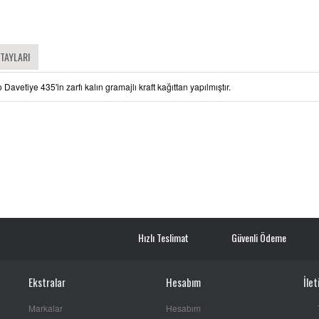
ETAYLARI
Davetiye 435'in zarfı kalın gramajlı kraft kağıttan yapılmıştır.
Hızlı Teslimat
Güvenli Ödeme
Ekstralar
Hesabım
İlet
Markalar
Hesabım