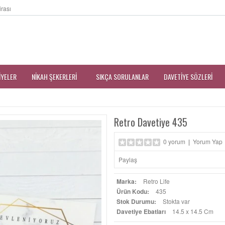
irası
IYELER
NIKAH ŞEKERLERI
SIKÇA SORULANLAR
DAVETIYE SÖZLERI
Retro Davetiye 435
0 yorum
|
Yorum Yap
Paylaş
Marka:
Retro Life
Ürün Kodu:
435
Stok Durumu:
Stokta var
Davetiye Ebatları
14.5 x 14.5 Cm