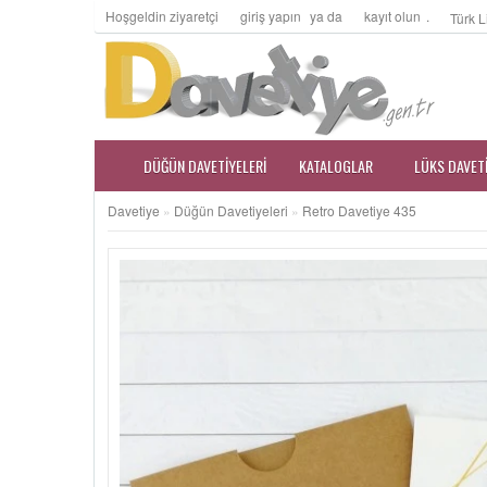
Hoşgeldin ziyaretçi
giriş yapın
ya da
kayıt olun
.
Türk L
DÜĞÜN DAVETIYELERI
KATALOGLAR
LÜKS DAVET
Davetiye
»
Düğün Davetiyeleri
»
Retro Davetiye 435