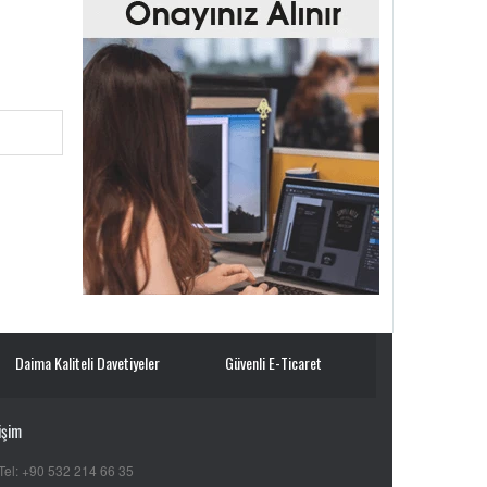
Daima Kaliteli Davetiyeler
Güvenli E-Ticaret
işim
Tel: +90 532 214 66 35