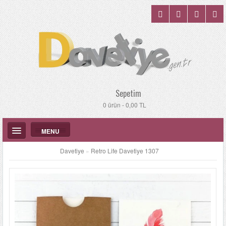
Sepetim
0 ürün - 0,00 TL
MENU
Davetiye
»
Retro Life Davetiye 1307
DÜĞÜN DAVETIYELERI
KATALOGLAR