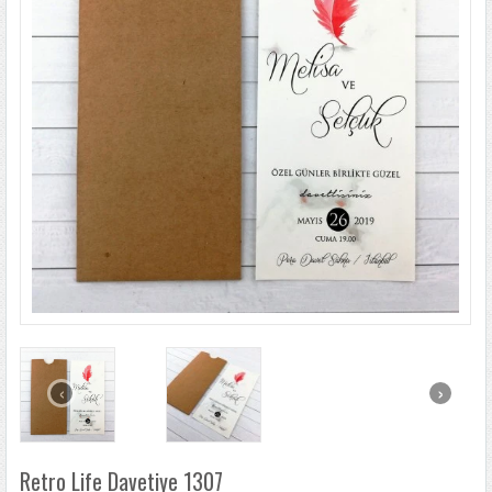
LÜKS DAVETIYELER
NIKAH ŞEKERLERI
SIKÇA SORULANLAR
DAVETIYE SÖZLERI
BLOG
İLETIŞIM
‹
›
Retro Life Davetiye 1307