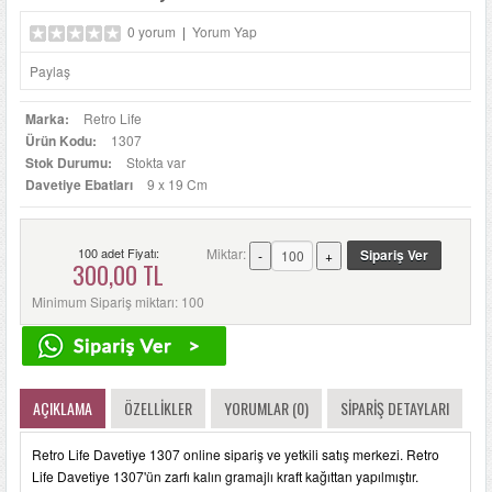
0 yorum
|
Yorum Yap
Paylaş
Marka:
Retro Life
Ürün Kodu:
1307
Stok Durumu:
Stokta var
Davetiye Ebatları
9 x 19 Cm
100 adet Fiyatı:
Miktar:
300,00 TL
Minimum Sipariş miktarı: 100
AÇIKLAMA
ÖZELLIKLER
YORUMLAR (0)
SIPARIŞ DETAYLARI
Retro Life Davetiye 1307 online sipariş ve yetkili satış merkezi. Retro
Life Davetiye 1307'ün zarfı kalın gramajlı kraft kağıttan yapılmıştır.