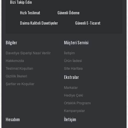
Bizi Takip Edin
Hızlı Teslimat
Güvenli Ödeme
Daima Kaliteli Davetiyeler
Güvenli E-Ticaret
Bilgiler
Müşteri Servisi
Davetiye Siparişi Nasıl Verilir
İletişim
Hakkımızda
Ürün İadesi
Teslimat Koşulları
Site Haritası
Gizlilik İlkeleri
Ekstralar
Şartlar ve Koşullar
Markalar
Hediye Çeki
Ortaklık Programı
Kampanyalar
Hesabım
İletişim