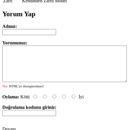
Zarfı
Kendinden Zarflı Model
Yorum Yap
Adınız:
Yorumunuz:
Not:
HTML'ye dönüştürülmez!
Oylama:
Kötü
İyi
Doğrulama kodunu giriniz:
Devam