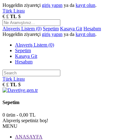
Hoşgeldin ziyaretçi
giriş yapın
ya da
kayıt olun
.
Türk Lirası
€
£
TL
$
Alışveriş Listem (0)
Sepetim
Kasaya Git
Hesabım
Hoşgeldin ziyaretçi
giriş yapın
ya da
kayıt olun
.
Alışveriş Listem (0)
Sepetim
Kasaya Git
Hesabım
Türk Lirası
€
£
TL
$
Sepetim
0 ürün - 0,00 TL
Alışveriş sepetiniz boş!
MENU
ANASAYFA