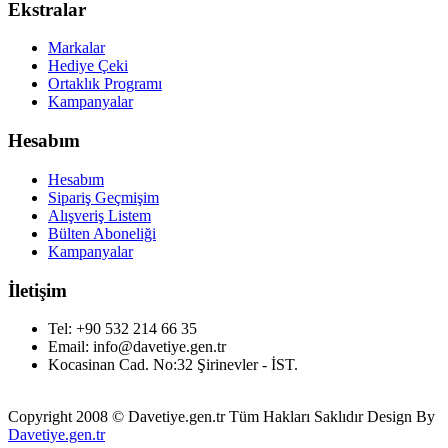
Ekstralar
Markalar
Hediye Çeki
Ortaklık Programı
Kampanyalar
Hesabım
Hesabım
Sipariş Geçmişim
Alışveriş Listem
Bülten Aboneliği
Kampanyalar
İletişim
Tel: +90 532 214 66 35
Email: info@davetiye.gen.tr
Kocasinan Cad. No:32 Şirinevler - İST.
Copyright 2008 © Davetiye.gen.tr Tüm Hakları Saklıdır Design By
Davetiye.gen.tr