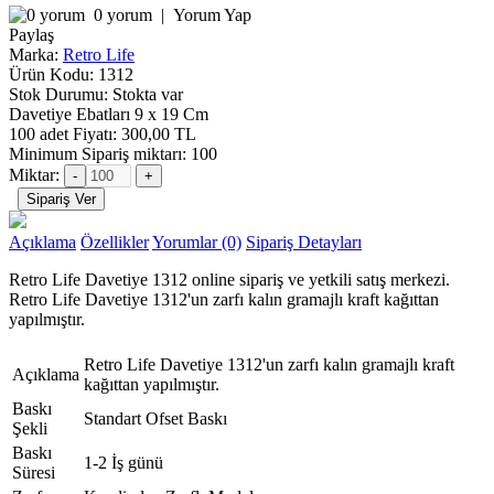
0 yorum
|
Yorum Yap
Paylaş
Marka:
Retro Life
Ürün Kodu:
1312
Stok Durumu:
Stokta var
Davetiye Ebatları
9 x 19 Cm
100 adet Fiyatı:
300,00 TL
Minimum Sipariş miktarı: 100
Miktar:
Açıklama
Özellikler
Yorumlar (0)
Sipariş Detayları
Retro Life Davetiye 1312 online sipariş ve yetkili satış merkezi.
Retro Life Davetiye 1312'un zarfı kalın gramajlı kraft kağıttan
yapılmıştır.
Retro Life Davetiye 1312'un zarfı kalın gramajlı kraft
Açıklama
kağıttan yapılmıştır.
Baskı
Standart Ofset Baskı
Şekli
Baskı
1-2 İş günü
Süresi