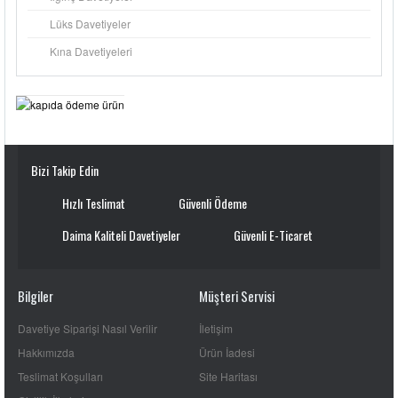
Lüks Davetiyeler
Kına Davetiyeleri
Bizi Takip Edin
Hızlı Teslimat
Güvenli Ödeme
Daima Kaliteli Davetiyeler
Güvenli E-Ticaret
Bilgiler
Müşteri Servisi
Davetiye Siparişi Nasıl Verilir
İletişim
Hakkımızda
Ürün İadesi
Teslimat Koşulları
Site Haritası