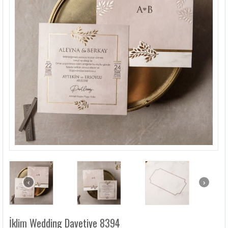
LÜKS DAVETIYELER
NIKAH ŞEKERLERI
SIKÇA SORULANLAR
DAVETIYE SÖZLERI
BLOG
İLETIŞIM
‹
›
İklim Wedding Davetiye 8394