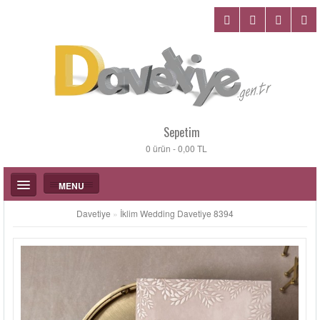
Sepetim
0 ürün - 0,00 TL
MENU
Davetiye
»
İklim Wedding Davetiye 8394
DÜĞÜN DAVETIYELERI
KATALOGLAR