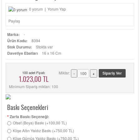
0 yorum
|
Yorum Yap
Paylaş
Marka:
-
Ürün Kodu:
8394
Stok Durumu:
Stokta var
Davetiye Ebatları
16 x 16 Cm
100 adet Fiyatı:
Miktar:
1.023,00 TL
Minimum Sipariş miktarı: 100
Baskı Seçenekleri
*
Zarfa Baskı Seçeneği:
Ofset (Boya) Baskı (+100,00 TL)
Klişe Altın Yaldız Baskı (+750,00 TL)
Klişe Gümüş Yaldız Baskı (+750,00 TL)