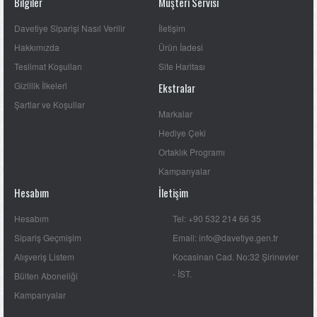
Bilgiler
Müşteri Servisi
Davetiye Siparişi Nasıl Verilir
İletişim
Hakkımızda
Ürün İadesi
Teslimat Koşulları
Site Haritası
Gizlilik İlkeleri
Ekstralar
Şartlar ve Koşullar
Markalar
Hediye Çeki
Ortaklık Programı
Kampanyalar
Hesabım
İletişim
Hesabım
Tel: +90 532 214 66 35
Sipariş Geçmişim
Email: info@davetiye.gen.tr
Alışveriş Listem
Kocasinan Cad. No:32 Şirinevler
- İST.
Bülten Aboneliği
Kampanyalar