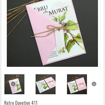
LÜKS DAVETIYELER
NIKAH ŞEKERLERI
SIKÇA SORULANLAR
DAVETIYE SÖZLERI
BLOG
İLETIŞIM
‹
›
Retro Davetiye 411