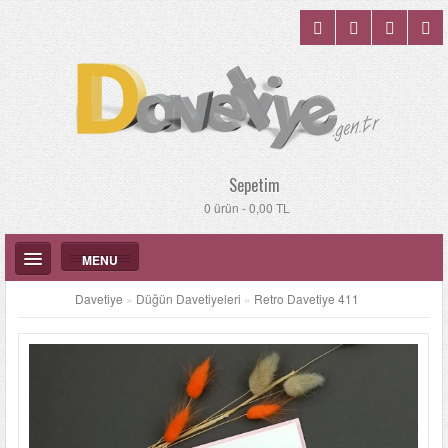
Sepetim
0 ürün - 0,00 TL
MENU
Davetiye
»
Düğün Davetiyeleri
»
Retro Davetiye 411
DÜĞÜN DAVETIYELERI
KATALOGLAR