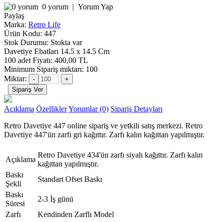
0 yorum
|
Yorum Yap
Paylaş
Marka:
Retro Life
Ürün Kodu:
447
Stok Durumu:
Stokta var
Davetiye Ebatları
14.5 x 14.5 Cm
100 adet Fiyatı:
400,00 TL
Minimum Sipariş miktarı: 100
Miktar:
Açıklama
Özellikler
Yorumlar (0)
Sipariş Detayları
Retro Davetiye 447 online sipariş ve yetkili satış merkezi. Retro
Davetiye 447'ün zarfı gri kağıttır. Zarfı kalın kağıttan yapılmıştır.
Retro Davetiye 434'ün zarfı siyah kağıttır. Zarfı kalın
Açıklama
kağıttan yapılmıştır.
Baskı
Standart Ofset Baskı
Şekli
Baskı
2-3 İş günü
Süresi
Zarfı
Kendinden Zarflı Model