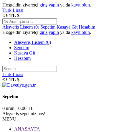
Hoşgeldin ziyaretçi
giriş yapın
ya da
kayıt olun
.
Türk Lirası
€
£
TL
$
Alışveriş Listem (0)
Sepetim
Kasaya Git
Hesabım
Hoşgeldin ziyaretçi
giriş yapın
ya da
kayıt olun
.
Alışveriş Listem (0)
Sepetim
Kasaya Git
Hesabım
Türk Lirası
€
£
TL
$
Sepetim
0 ürün - 0,00 TL
Alışveriş sepetiniz boş!
MENU
ANASAYFA