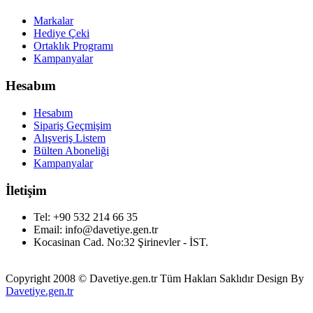
Markalar
Hediye Çeki
Ortaklık Programı
Kampanyalar
Hesabım
Hesabım
Sipariş Geçmişim
Alışveriş Listem
Bülten Aboneliği
Kampanyalar
İletişim
Tel: +90 532 214 66 35
Email: info@davetiye.gen.tr
Kocasinan Cad. No:32 Şirinevler - İST.
Copyright 2008 © Davetiye.gen.tr Tüm Hakları Saklıdır Design By
Davetiye.gen.tr