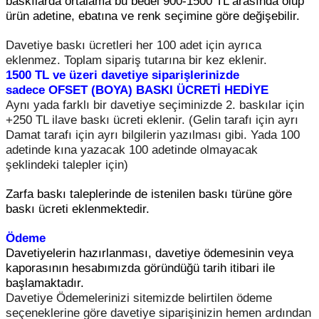
baskılarda ortalama bu bedel 900-1500 TL arasında olup
ürün adetine, ebatına ve renk seçimine göre değişebilir.
Davetiye baskı ücretleri her 100 adet için ayrıca
eklenmez. Toplam sipariş tutarına bir kez eklenir.
1500 TL ve üzeri davetiye siparişlerinizde
sadece
OFSET (BOYA) BASKI
ÜCRETİ HEDİYE
Aynı yada farklı bir davetiye seçiminizde 2. baskılar için
+250 TL ilave baskı ücreti eklenir. (Gelin tarafı için ayrı
Damat tarafı için ayrı bilgilerin yazılması gibi. Yada 100
adetinde kına yazacak 100 adetinde olmayacak
şeklindeki talepler için)
Zarfa baskı taleplerinde de istenilen baskı türüne göre
baskı ücreti eklenmektedir.
Ödeme
Davetiyelerin hazırlanması, davetiye ödemesinin veya
kaporasının hesabımızda göründüğü tarih itibari ile
başlamaktadır.
Davetiye Ödemelerinizi sitemizde belirtilen ödeme
seçeneklerine göre davetiye siparişinizin hemen ardından