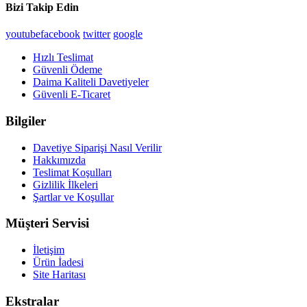
Bizi Takip Edin
youtube
facebook
twitter
google
Hızlı Teslimat
Güvenli Ödeme
Daima Kaliteli Davetiyeler
Güvenli E-Ticaret
Bilgiler
Davetiye Siparişi Nasıl Verilir
Hakkımızda
Teslimat Koşulları
Gizlilik İlkeleri
Şartlar ve Koşullar
Müşteri Servisi
İletişim
Ürün İadesi
Site Haritası
Ekstralar