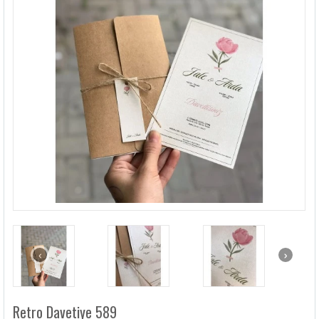
LÜKS DAVETIYELER
NIKAH ŞEKERLERI
SIKÇA SORULANLAR
DAVETIYE SÖZLERI
BLOG
İLETIŞIM
‹
›
Retro Davetiye 589