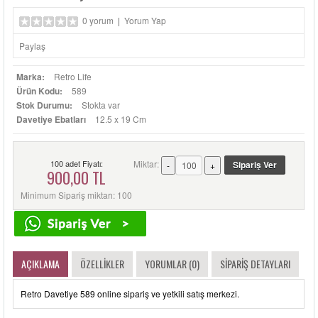
0 yorum
|
Yorum Yap
Paylaş
Marka:
Retro Life
Ürün Kodu:
589
Stok Durumu:
Stokta var
Davetiye Ebatları
12.5 x 19 Cm
100 adet Fiyatı:
Miktar:
900,00 TL
Minimum Sipariş miktarı: 100
AÇIKLAMA
ÖZELLIKLER
YORUMLAR (0)
SIPARIŞ DETAYLARI
Retro Davetiye 589 online sipariş ve yetkili satış merkezi.