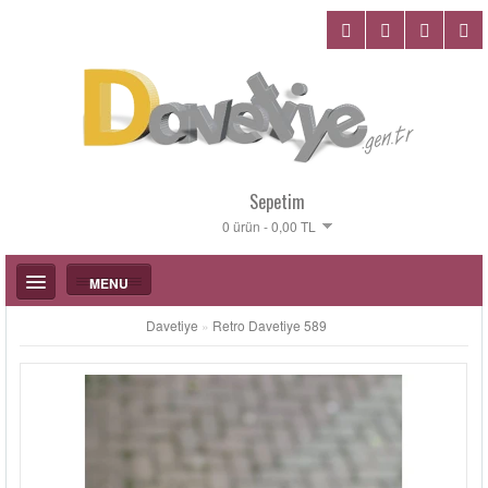
Sepetim
0 ürün - 0,00 TL
MENU
Davetiye
»
Retro Davetiye 589
DÜĞÜN DAVETIYELERI
KATALOGLAR