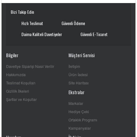
Bizi Takip Edin
Hızlı Teslimat
Güvenli Ödeme
Daima Kaliteli Davetiyeler
Güvenli E-Ticaret
Bilgiler
Müşteri Servisi
Davetiye Siparişi Nasıl Verilir
İletişim
Hakkımızda
Ürün İadesi
Teslimat Koşulları
Site Haritası
Gizlilik İlkeleri
Ekstralar
Şartlar ve Koşullar
Markalar
Hediye Çeki
Ortaklık Programı
Kampanyalar