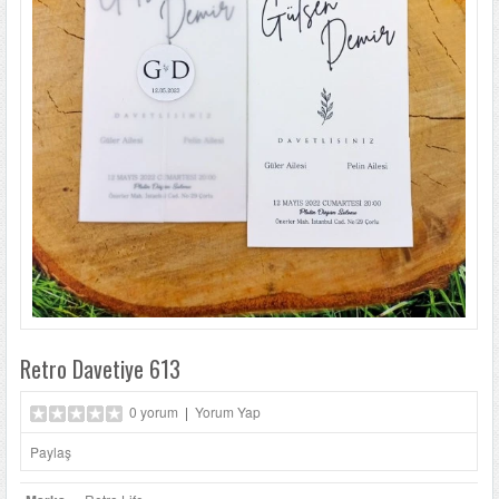
LÜKS DAVETIYELER
NIKAH ŞEKERLERI
SIKÇA SORULANLAR
DAVETIYE SÖZLERI
BLOG
İLETIŞIM
Retro Davetiye 613
0 yorum
|
Yorum Yap
Paylaş