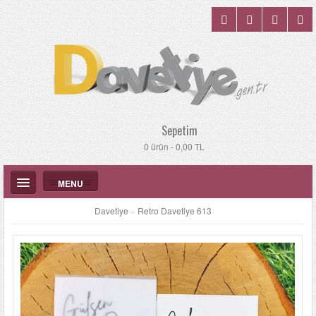
Sepetim
0 ürün - 0,00 TL
MENU
Davetiye
»
Retro Davetiye 613
DÜĞÜN DAVETIYELERI
KATALOGLAR