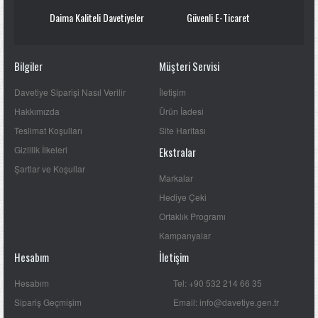
Daima Kaliteli Davetiyeler
Güvenli E-Ticaret
Bilgiler
Müşteri Servisi
Davetiye Siparişi Nasıl Verilir
İletişim
Hakkımızda
Ürün İadesi
Teslimat Koşulları
Site Haritası
Gizlilik İlkeleri
Ekstralar
Şartlar ve Koşullar
Markalar
Hediye Çeki
Ortaklık Programı
Kampanyalar
Hesabım
İletişim
Hesabım
Tel: +90 532 214 66 35
Sipariş Geçmişim
Email: info@davetiye.gen.tr