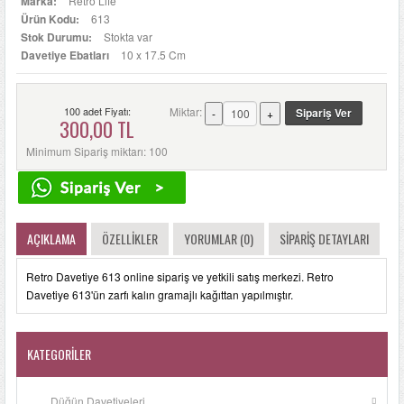
Marka:
Retro Life
Ürün Kodu:
613
Stok Durumu:
Stokta var
Davetiye Ebatları
10 x 17.5 Cm
100 adet Fiyatı:
Miktar:
300,00 TL
Minimum Sipariş miktarı: 100
AÇIKLAMA
ÖZELLIKLER
YORUMLAR (0)
SIPARIŞ DETAYLARI
Retro Davetiye 613 online sipariş ve yetkili satış merkezi. Retro
Davetiye 613'ün zarfı kalın gramajlı kağıttan yapılmıştır.
KATEGORILER
Düğün Davetiyeleri