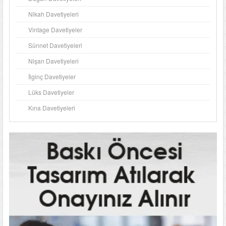
Nikah Davetiyeleri
Vintage Davetiyeler
Sünnet Davetiyeleri
Nişan Davetiyeleri
İlginç Davetiyeler
Lüks Davetiyeler
Kına Davetiyeleri