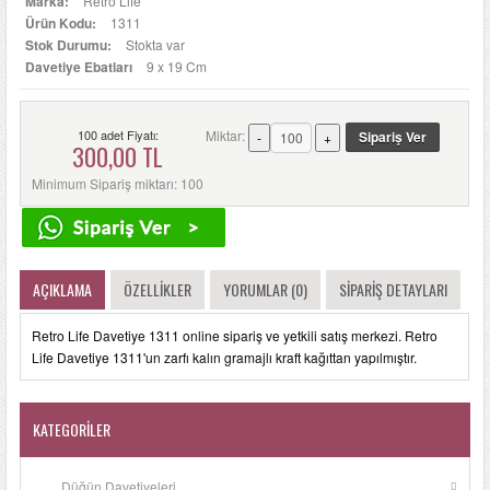
Marka:
Retro Life
Ürün Kodu:
1311
Stok Durumu:
Stokta var
Davetiye Ebatları
9 x 19 Cm
100 adet Fiyatı:
Miktar:
300,00 TL
Minimum Sipariş miktarı: 100
AÇIKLAMA
ÖZELLIKLER
YORUMLAR (0)
SIPARIŞ DETAYLARI
Retro Life Davetiye 1311 online sipariş ve yetkili satış merkezi. Retro
Life Davetiye 1311'un zarfı kalın gramajlı kraft kağıttan yapılmıştır.
KATEGORILER
Düğün Davetiyeleri