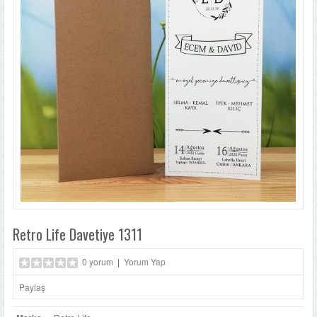
LÜKS DAVETIYELER
NIKAH ŞEKERLERI
SIKÇA SORULANLAR
DAVETIYE SÖZLERI
BLOG
İLETIŞIM
Retro Life Davetiye 1311
0 yorum
|
Yorum Yap
Paylaş