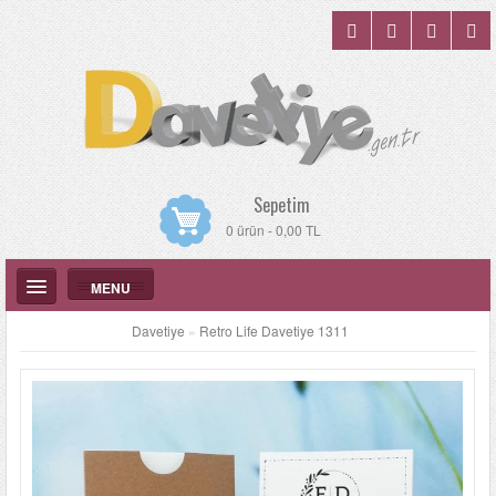
Sepetim
0 ürün - 0,00 TL
MENU
Davetiye
»
Retro Life Davetiye 1311
DÜĞÜN DAVETIYELERI
KATALOGLAR