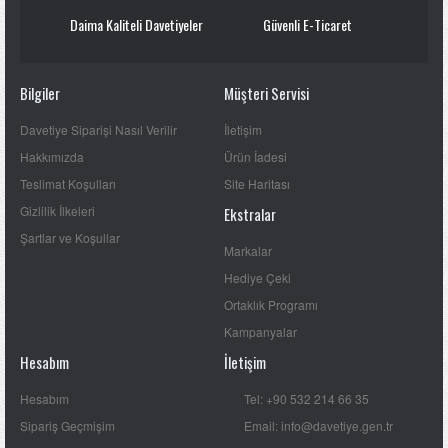
Daima Kaliteli Davetiyeler
Güvenli E-Ticaret
Bilgiler
Müşteri Servisi
Davetiye Siparişi Nasıl Verilir
İletişim
Hakkımızda
Ürün İadesi
Teslimat Koşulları
Site Haritası
Gizlilik İlkeleri
Ekstralar
Şartlar ve Koşullar
Markalar
Hediye Çeki
Ortaklık Programı
Kampanyalar
Hesabım
İletişim
Hesabım
Tel: +90 532 214 66 35
Sipariş Geçmişim
Email: info@davetiye.gen.tr