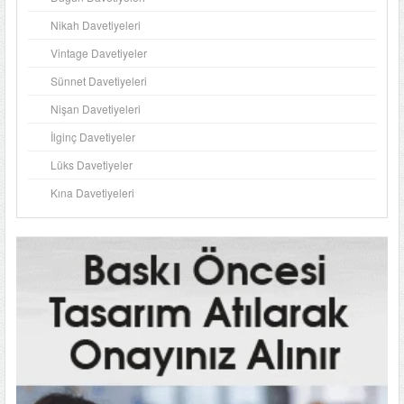
Nikah Davetiyeleri
Vintage Davetiyeler
Sünnet Davetiyeleri
Nişan Davetiyeleri
İlginç Davetiyeler
Lüks Davetiyeler
Kına Davetiyeleri